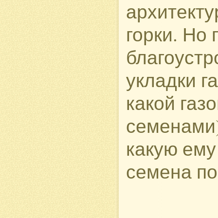
архитекту
горки. Но
благоустр
укладки г
какой газ
семенами),
какую ему
семена по