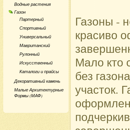
Водные растения
Газон
Газоны - 
Партерный
Спортивный
красиво о
Универсальный
завершен
Мавританский
Рулонный
Мало кто 
Искусственный
без газон
Каталоги и прайсы
Декоративный камень
участок. Г
Малые Архитектурные
Формы (МАФ)
оформлени
подчеркив