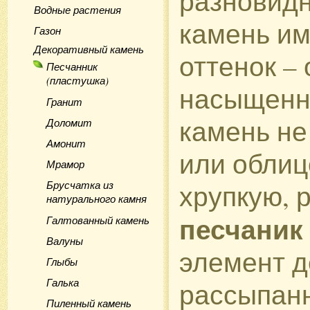
разновидн
Водные растения
камень им
Газон
Декоративный камень
оттенок –
Песчанник
(пластушка)
насыщенно
Гранит
камень не
Доломит
Амонит
или облиц
Мрамор
Брусчатка из
хрупкую, 
натурального камня
песчаник
Галтованный камень
Валуны
элемент д
Глыбы
Галька
рассыпанн
Пиленный камень