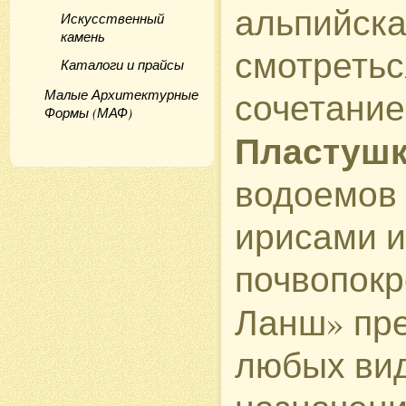
альпийска
Искусственный
камень
смотреться
Каталоги и прайсы
сочетание
Малые Архитектурные
Формы (МАФ)
Пластуш
водоемов 
ирисами и
почвопокр
Ланш» пр
любых вид