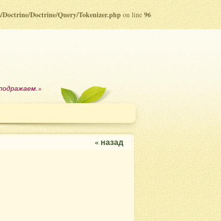
bs/Doctrine/Doctrine/Query/Tokenizer.php
96
on line
 подражаем.»
« назад