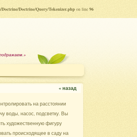
bs/Doctrine/Doctrine/Query/Tokenizer.php
96
on line
 подражаем.»
« назад
онтролировать на расстоянии
у воды, насос, подсветку. Вы
ить художественную фигуру
вать происходящее в саду на