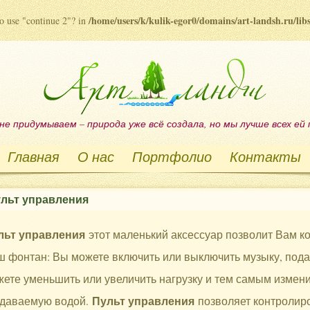
/home/users/k/kulik-egor0/domains/art-landsh.ru/li
to use "continue 2"? in
не придумываем – природа уже всё создала, но мы лучше всех ей
Главная
О нас
Портфолио
Контакты
льт управления
льт управления
этот маленький аксессуар позволит Вам к
 фонтан: Вы можете включить или выключить музыку, подач
ете уменьшить или увеличить нагрузку и тем самым измен
Пульт управления
здаваемую водой.
позволяет контролиро