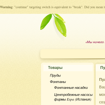
Warning
: "continue" targeting switch is equivalent to "break". Did you mean 
«Мы ничего 
Товары
Пу
Пруды
Пу
Фонтаны
Ваш
Фонтанные насадки
мож
Центробежные насосы
фирмы Espa (Испания)
со